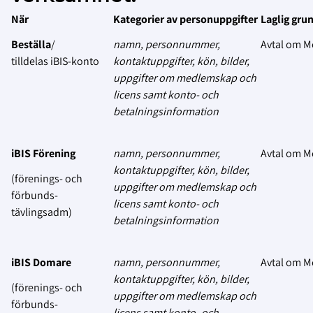
När
Kategorier av personuppgifter
Laglig gru
Beställa
/
namn, personnummer,
Avtal om 
tilldelas iBIS-konto
kontaktuppgifter, kön, bilder,
uppgifter om medlemskap och
licens samt konto- och
betalningsinformation
iBIS Förening
namn, personnummer,
Avtal om 
kontaktuppgifter, kön, bilder,
(förenings- och
uppgifter om medlemskap och
förbunds-
licens samt konto- och
tävlingsadm)
betalningsinformation
iBIS Domare
namn, personnummer,
Avtal om 
kontaktuppgifter, kön, bilder,
(förenings- och
uppgifter om medlemskap och
förbunds-
licens samt konto- och