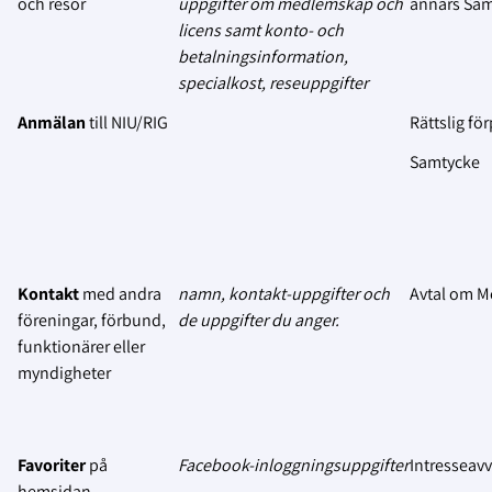
och resor
uppgifter om medlemskap och
annars Sa
licens samt konto- och
betalningsinformation,
specialkost, reseuppgifter
Anmälan
till NIU/RIG
Rättslig för
Samtycke
Kontakt
med andra
namn, kontakt-uppgifter och
Avtal om 
föreningar, förbund,
de uppgifter du anger.
funktionärer eller
myndigheter
Favoriter
på
Facebook-inloggningsuppgifter
Intresseav
hemsidan