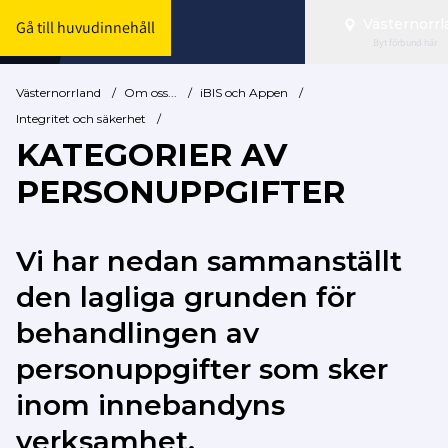
Västernorrl
Gå till huvudinnehåll
Byt förbund här
Västernorrland
/
Om oss...
/
iBIS och Appen
/
Integritet och säkerhet
/
KATEGORIER AV
PERSONUPPGIFTER
Vi har nedan sammanställt
den lagliga grunden för
behandlingen av
personuppgifter som sker
inom innebandyns
verksamhet.