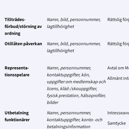
Tillträdes-
Namn, bild, personnummer,
Rättslig för
förbud/störning av
lagtillhörighet
ordning
Otillåten påverkan
Namn, bild, personnummer,
Rättslig för
lagtillhörighet
Representa-
Namn, personnummer,
Avtal om 
tionsspelare
kontaktuppgifter, kön,
Allmänt int
uppgifter om medlemskap och
licens
, kläd-/skouppgifter,
fysisk prestation, hälsoprofiler,
bilder
Utbetalning
Namn, personnummer,
Intresseav
funktionärer
kontaktuppgifter,
konto- och
Samtycke
betalningsinformation