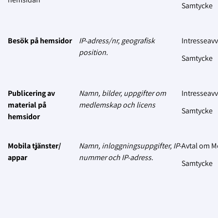
Samtycke
Besök på hemsidor
IP-adress/nr, geografisk
Intresseav
position.
Samtycke
Publicering av
Namn, bilder, uppgifter om
Intresseav
material på
medlemskap och licens
Samtycke
hemsidor
Mobila tjänster/
Namn, inloggningsuppgifter, IP-
Avtal om 
appar
nummer och IP-adress.
Samtycke