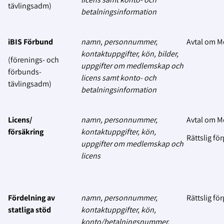
tävlingsadm)
betalningsinformation
iBIS Förbund
namn, personnummer,
Avtal om 
kontaktuppgifter, kön, bilder,
(förenings- och
uppgifter om medlemskap och
förbunds-
licens samt konto- och
tävlingsadm)
betalningsinformation
Licens/
namn, personnummer,
Avtal om 
försäkring
kontaktuppgifter, kön,
Rättslig för
uppgifter om medlemskap och
licens
Fördelning av
namn, personnummer,
Rättslig för
statliga stöd
kontaktuppgifter, kön,
konto/betalningsnummer,