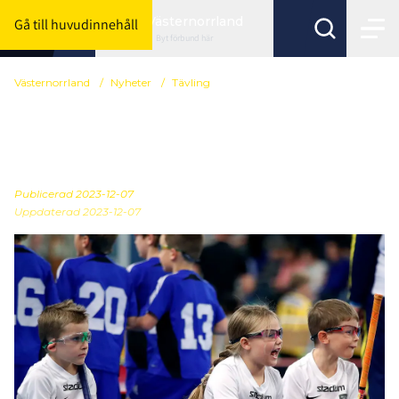
Västernorrland
Gå till huvudinnehåll
Byt förbund här
Västernorrland
/
Nyheter
/
Tävling
Kompletta
sammandragslistor
Publicerad
2023-12-07
Uppdaterad 2023-12-07