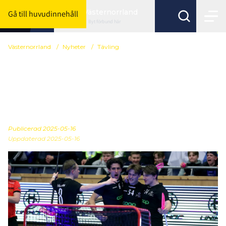
Västernorrland
Gå till huvudinnehåll
Byt förbund här
Västernorrland
/
Nyheter
/
Tävling
Serieanmälan - lista över
anmälda, avanmälda och
ej anmälda lag
Publicerad
2025-05-16
Uppdaterad 2025-05-16