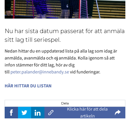
Nu har sista datum passerat för att anmäla
sitt lag till seriespel.
Nedan hittar du en uppdaterad lista på alla lag som idag är
anmälda, avanmälda och ej anmälda. Kolla igenom så att
infon stämmer för ditt lag, hör av dig
till
peter.palander@innebandy.se
vid funderingar.
HÄR HITTAR DU LISTAN
Dela
Klicka här för att dela
artikeln