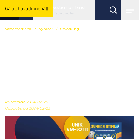
Västernorrland
Gå till huvudinnehåll
Byt förbund här
Västernorrland
/
Nyheter
/
Utveckling
Svensk Innebandy och
Folkspel bjuder in
samtliga föreningar till
informationsträff om
VM-lotten
Publicerad
2024-02-25
Uppdaterad 2024-02-23