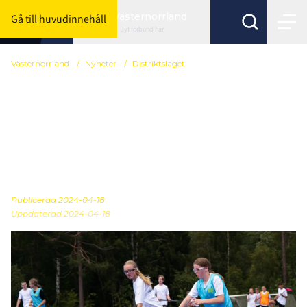
Västernorrland
Gå till huvudinnehåll
Byt förbund här
Västernorrland
/
Nyheter
/
Distriktslaget
SPELARUTVECKLINGS
TRÄFF TEAM
VÄSTERNORRLAND F09
Ö-VIK
Publicerad
2024-04-18
Uppdaterad 2024-04-18