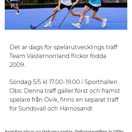
Det är dags för spelarutvecklings träff
Team Västernorrland flickor födda
2009.
Söndag 5/5 kl 17.00-19.00 i Sporthallen .
Obs: Denna träff gäller först och främst
spelare från Övik, finns en separat träff
för Sundsvall och Härnösand!
Anmälan gör ni via länkarna nedan. Deltagaravgiften är 100kr.