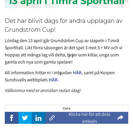
Det har blivit dags för andra upplagan av
Grundström Cup!
Lördag den 13 april går Grundström Cup av stapeln i Timrå
Sporthall. Likt förra säsongen är det spel 3 mot 3 + MV och vi
hoppas att många lag vill delta, tjejer som killar, unga som
gamla och nya som gamla spelare!
All information hittar ni i inbjudan
HÄR
, samt på Korpen
Sundsvalls webbplats
HÄR
.
Välkomna med er anmälan redan idag!
Dela
Klicka här för att dela
artikeln