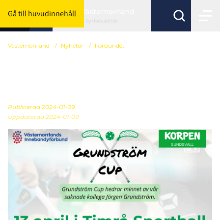
Västernorrland
Gå till huvudinnehåll
Byt förbund här
Västernorrland
/
Nyheter
/
Förbundet
Inbjudan Grundström
Cup 2024
Publicerad
2024-01-09
Uppdaterad 2024-01-09