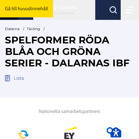
Dalarna
Gå till huvudinnehåll
Byt förbund här
Dalarna
/
Tävling
/
SPELFORMER RÖDA
BLÅA OCH GRÖNA
SERIER - DALARNAS IBF
Lista
Nationella samarbetspartners