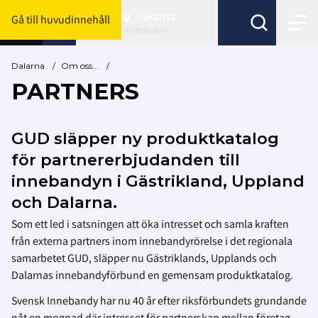
Dalarna
Gå till huvudinnehåll
Byt förbund här
Dalarna
/
Om oss...
/
PARTNERS
GUD släpper ny produktkatalog
för partnererbjudanden till
innebandyn i Gästrikland, Uppland
och Dalarna.
Som ett led i satsningen att öka intresset och samla kraften
från externa partners inom innebandyrörelse i det regionala
samarbetet GUD, släpper nu Gästriklands, Upplands och
Dalarnas innebandyförbund en gemensam produktkatalog.
Svensk Innebandy har nu 40 år efter riksförbundets grundande
nåt en mognad där intresset för partnerskap mellan företag