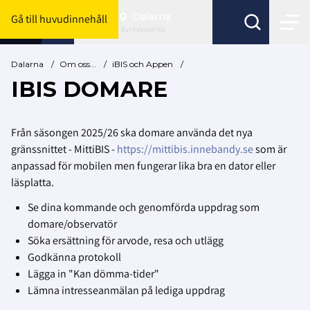
Dalarna
Gå till huvudinnehåll
Byt förbund här
Dalarna
/
Om oss...
/
iBIS och Appen
/
IBIS DOMARE
Från säsongen 2025/26 ska domare använda det nya
gränssnittet - MittiBIS -
https://mittibis.innebandy.se
som är
anpassad för mobilen men fungerar lika bra en dator eller
läsplatta.
Se dina kommande och genomförda uppdrag som
domare/observatör
Söka ersättning för arvode, resa och utlägg
Godkänna protokoll
Lägga in "Kan dömma-tider"
Lämna intresseanmälan på lediga uppdrag