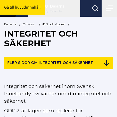
Dalarna
Gå till huvudinnehåll
Byt förbund här
Dalarna
/
Om oss...
/
iBIS och Appen
/
INTEGRITET OCH
SÄKERHET
FLER SIDOR OM INTEGRITET OCH SÄKERHET
Integritet och säkerhet inom Svensk
Innebandy - vi värnar om din integritet och
säkerhet.
GDPR är
lagen som reglerar för