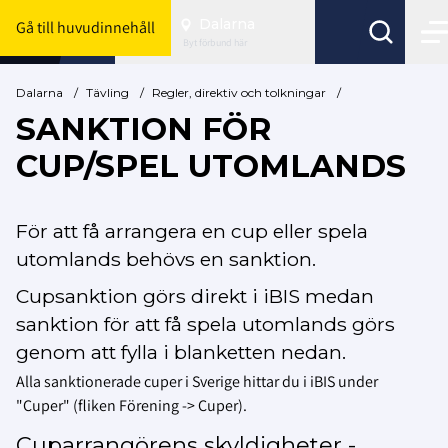
Dalarna
Gå till huvudinnehåll
Byt förbund här
Dalarna
/
Tävling
/
Regler, direktiv och tolkningar
/
SANKTION FÖR
CUP/SPEL UTOMLANDS
För att få arrangera en cup eller spela
utomlands behövs en sanktion.
Cupsanktion görs direkt i iBIS medan
sanktion för att få spela utomlands görs
genom att fylla i blanketten nedan.
Alla sanktionerade cuper i Sverige hittar du i iBIS under
"Cuper" (fliken Förening -> Cuper).
Cuparrangörens skyldigheter -