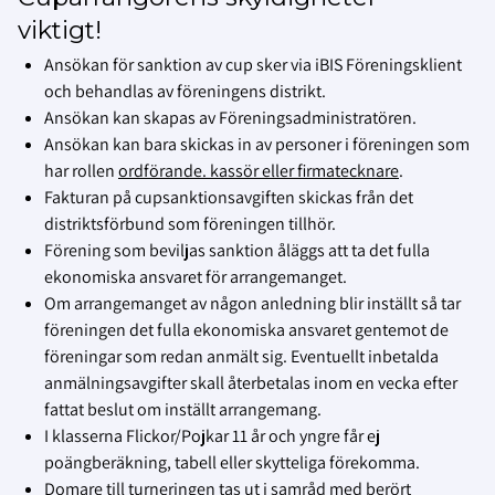
viktigt!
Ansökan för sanktion av cup sker via iBIS Föreningsklient
och behandlas av föreningens distrikt.
Ansökan kan skapas av Föreningsadministratören.
Ansökan kan bara skickas in av personer i föreningen som
har rollen
ordförande. kassör eller firmatecknare
.
Fakturan på cupsanktionsavgiften skickas från det
distriktsförbund som föreningen tillhör.
Förening som beviljas sanktion åläggs att ta det fulla
ekonomiska ansvaret för arrangemanget.
Om arrangemanget av någon anledning blir inställt så tar
föreningen det fulla ekonomiska ansvaret gentemot de
föreningar som redan anmält sig. Eventuellt inbetalda
anmälningsavgifter skall återbetalas inom en vecka efter
fattat beslut om inställt arrangemang.
I klasserna Flickor/Pojkar 11 år och yngre får ej
poängberäkning, tabell eller skytteliga förekomma.
Domare till turneringen tas ut i samråd med berört