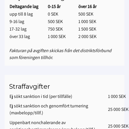
Deltagande lag
0-15 år
över 16 år
upp till 8 lag
0 SEK
500 SEK
9-16 lag
500 SEK
1 000 SEK
17-32 lag
750 SEK
1 500 SEK
över 33 lag
1 000 SEK
2 000 SEK
Fakturan på avgiften skickas från det distriktsförbund
som föreningen tillhör.
Straffavgifter
Ej sökt sanktion i tid (per tillfälle)
1 000 SEK
Ej sökt sanktion och genomfört turnering
25 000 SEK
(maxbelopp/tillf.)
Uppenbart nonchalerande av
25 000 SEK