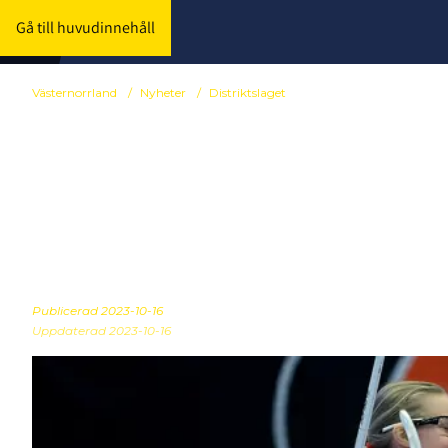
Gå till huvudinnehåll
Västernorrland
/
Nyheter
/
Distriktslaget
Spelarutveck
F/P 2008
Publicerad
2023-10-16
Uppdaterad 2023-10-16