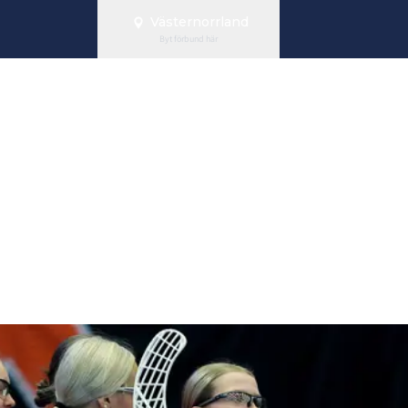
Västernorrland
Byt förbund här
ling Team Väs