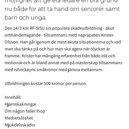
möjlighet att ge era ledare en bra grund
nu både för att ta hand om seniorer samt
barn och unga.
Den 14/3 kör RF-SISU sin populära skadeutbildning - akut
omhändertagande - tillsammans med naprapaten Krister
Olsson. Han går igenom de mest akuta situationerna och vad
man ska tänka på och hur man ska agera när olyckan är
framme. Krister har mångårig erfarenhet från både elit och
motionär och är bland annat med på mästerskap tillsammans
med ishockeyns småkronor med jämna mellanrum.
Utbildningen kostar 500 kronor per person.
Innehåll:
Hjärnskakningar
Om någon faller ihop
Medvetslöshet
Mjukdelsskador