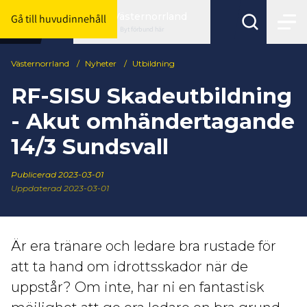
Västernorrland
Gå till huvudinnehåll
Byt förbund här
Västernorrland
/
Nyheter
/
Utbildning
RF-SISU Skadeutbildning
- Akut omhändertagande
14/3 Sundsvall
Publicerad
2023-03-01
Uppdaterad 2023-03-01
Är era tränare och ledare bra rustade för
att ta hand om idrottsskador när de
uppstår? Om inte, har ni en fantastisk