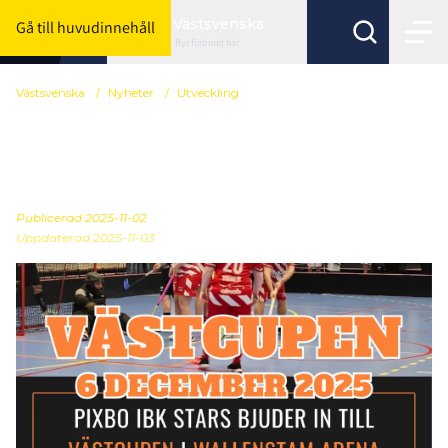
Västsvenska
Gå till huvudinnehåll
Byt förbund här
Västsvenska
/
Nyheter
/
Utveckling
Anmälan till Västcupen
den 6 december
Publicerad
2025-11-02
Uppdaterad 2025-11-03