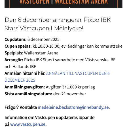
Den 6 december arrangerar Pixbo IBK
Stars Västcupen i Mölnlycke!
Cupdatum:
6 december 2025
Cupen spelas:
kl.
10.00-16.00, ev. ändringar kan komma att ske
Spelplats:
Wallenstam Arena
Arrangör:
Pixbo IBK Stars
i samarbete med Västsvenska IBF
och Hallands IBF
Anmälan hittar ni här:
ANMÄLAN TILL VÄSTCUPEN DEN 6
DECEMBER 2025
Anmälningsavgiften:
Avgiften är 1.000 kr per lag
Sista anmälningsdatum:
den 21 november
Frågor? Kontakta
madeleine.backstrom@innebandy.se
.
Information om Västcupen uppdateras löpande
på
www.vastcupen.se
.