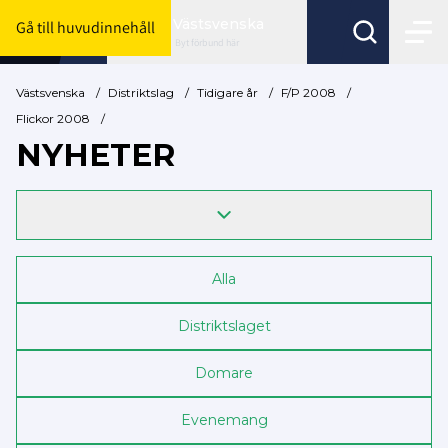
Västsvenska
Gå till huvudinnehåll
Byt förbund här
Västsvenska
/
Distriktslag
/
Tidigare år
/
F/P 2008
/
Flickor 2008
/
NYHETER
Alla
Distriktslaget
Domare
Evenemang