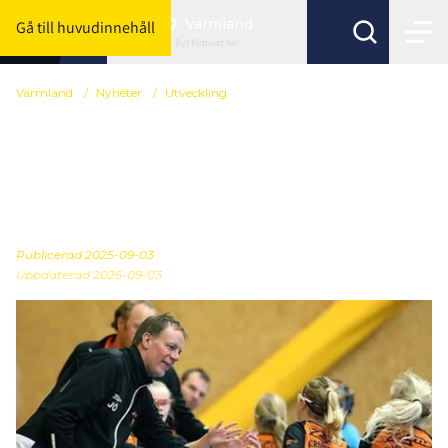
Värmland
Gå till huvudinnehåll
Byt förbund här
Värmland
/
Nyheter
/
Utveckling
Tips om hur du kan lägga
upp föräldramöten under
säsongen
Publicerad
2025-09-03
Uppdaterad 2025-09-03