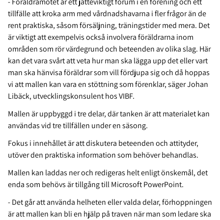
- Föräldramötet är ett jätteviktigt forum i en förening och ett
tillfälle att kroka arm med vårdnadshavarna i fler frågor än de
rent praktiska, såsom försäljning, träningstider med mera. Det
är viktigt att exempelvis också involvera föräldrarna inom
områden som rör värdegrund och beteenden av olika slag. Här
kan det vara svårt att veta hur man ska lägga upp det eller vart
man ska hänvisa föräldrar som vill fördjupa sig och då hoppas
vi att mallen kan vara en stöttning som förenklar, säger Johan
Libäck, utvecklingskonsulent hos VIBF.
Mallen är uppbyggd i tre delar, där tanken är att materialet kan
användas vid tre tillfällen under en säsong.
Fokus i innehållet är att diskutera beteenden och attityder,
utöver den praktiska information som behöver behandlas.
Mallen kan laddas ner och redigeras helt enligt önskemål, det
enda som behövs är tillgång till Microsoft PowerPoint.
- Det går att använda helheten eller valda delar, förhoppningen
är att mallen kan bli en hjälp på traven när man som ledare ska