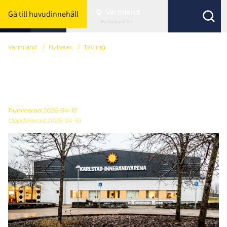
Värmland
Gå till huvudinnehåll
Byt förbund här
Värmland
/
Nyheter
/
Tävling
Ett historiskt Veteran-
DM
Publicerad
2026-04-10
Uppdaterad 2026-04-10