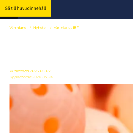
Gå till huvudinnehåll
Värmland
/
Nyheter
/
Värmlands IBF
Årsmöte 15 j
Publicerad
2026-05-07
Uppdaterad 2026-05-24