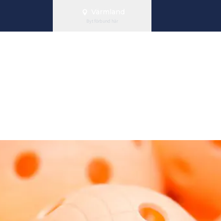
Värmland
Byt förbund här
uni