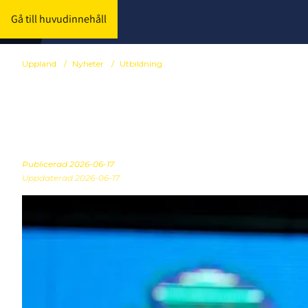
Gå till huvudinnehåll
Uppland
/
Nyheter
/
Utbildning
Upplands Må
Publicerad
2026-06-17
Uppdaterad 2026-06-17