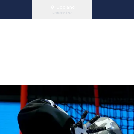
Uppland
Byt förbund här
lvaktsdagar