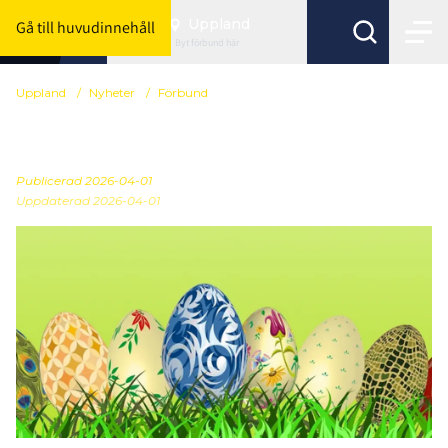
Uppland
Gå till huvudinnehåll
Byt förbund här
Uppland
/
Nyheter
/
Förbund
Glad Påsk
Publicerad
2026-04-01
Uppdaterad 2026-04-01