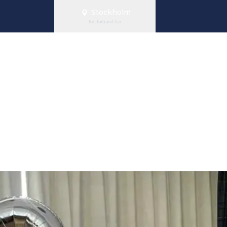
Stockholm
Byt förbund här
Innebandyförb