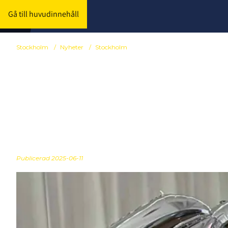
Gå till huvudinnehåll
Stockholm
/
Nyheter
/
Stockholm
Stockholms 
årsmöte
Publicerad
2025-06-11