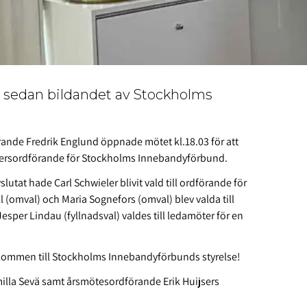
t sedan bildandet av Stockholms
rande Fredrik Englund öppnade mötet kl.18.03 för att
Hedersordförande för Stockholms Innebandyförbund.
slutat hade Carl Schwieler blivit vald till ordförande för
ll (omval) och Maria Sognefors (omval) blev valda till
Jesper Lindau (fyllnadsval) valdes till ledamöter för en
lkommen till Stockholms Innebandyförbunds styrelse!
illa Sevä samt årsmötesordförande Erik Huijsers