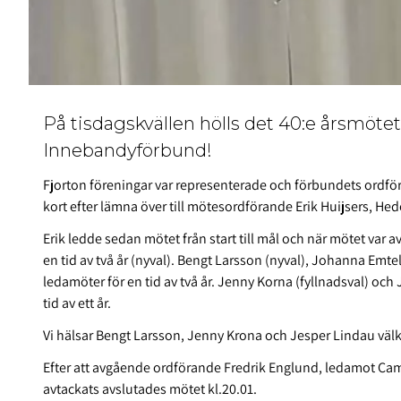
På tisdagskvällen hölls det 40:e årsmöte
Innebandyförbund!
Fjorton föreningar var representerade och förbundets ordfö
kort efter lämna över till mötesordförande Erik Huijsers, 
Erik ledde sedan mötet från start till mål och när mötet var av
en tid av två år (nyval). Bengt Larsson (nyval), Johanna Emte
ledamöter för en tid av två år. Jenny Korna (fyllnadsval) och 
tid av ett år.
Vi hälsar Bengt Larsson, Jenny Krona och Jesper Lindau vä
Efter att avgående ordförande Fredrik Englund, ledamot Cam
avtackats avslutades mötet kl.20.01.