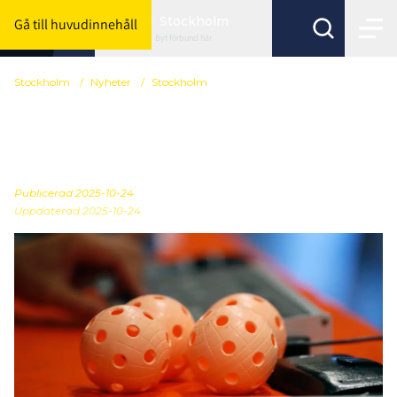
Stockholm
Gå till huvudinnehåll
Byt förbund här
Stockholm
/
Nyheter
/
Stockholm
Glöm inte att ansöka till
NIU
Publicerad
2025-10-24
Uppdaterad 2025-10-24