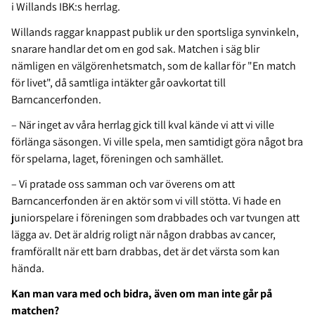
i Willands IBK:s herrlag.
Willands raggar knappast publik ur den sportsliga synvinkeln,
snarare handlar det om en god sak. Matchen i säg blir
nämligen en välgörenhetsmatch, som de kallar för "En match
för livet", då samtliga intäkter går oavkortat till
Barncancerfonden.
– När inget av våra herrlag gick till kval kände vi att vi ville
förlänga säsongen. Vi ville spela, men samtidigt göra något bra
för spelarna, laget, föreningen och samhället.
– Vi pratade oss samman och var överens om att
Barncancerfonden är en aktör som vi vill stötta. Vi hade en
juniorspelare i föreningen som drabbades och var tvungen att
lägga av. Det är aldrig roligt när någon drabbas av cancer,
framförallt när ett barn drabbas, det är det värsta som kan
hända.
Kan man vara med och bidra, även om man inte går på
matchen?