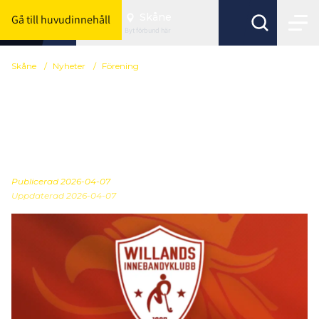
Skåne
Gå till huvudinnehåll
Byt förbund här
Skåne
/
Nyheter
/
Förening
Willands IBK ställer upp
till förmån för
Barncancerfonden
Publicerad
2026-04-07
Uppdaterad 2026-04-07