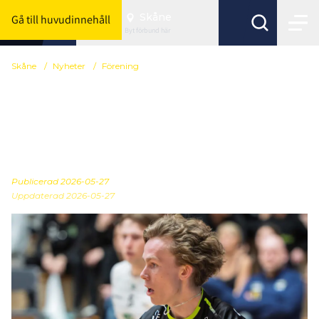
Skåne
Gå till huvudinnehåll
Byt förbund här
Skåne
/
Nyheter
/
Förening
Lukas Wahl: "Ser fram
emot tuffa och häftiga
matcher"
Publicerad
2026-05-27
Uppdaterad 2026-05-27