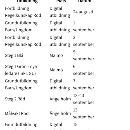
Utbildning
Plats
Datum
Fortbildning
Digital
24 augusti
Regelkunskap Röd
utbildning
Grundutbildning
Digital
1
Barn/Ungdom
utbildning
september
Fortbildning
Digital
3
Regelkunskap Röd
utbildning
september
5
Steg 1 Blå
Malmö
september
Steg 1 Grön - nya
6
Malmö
ledare (inkl. GU)
september
Grundutbildning
Digital
7
Barn/Ungdom
utbildning
september
12–13
Steg 2 Röd
Ängelholm
september
13
Målvakt Röd
Ängelholm
september
Grundutbildning
Digital
15