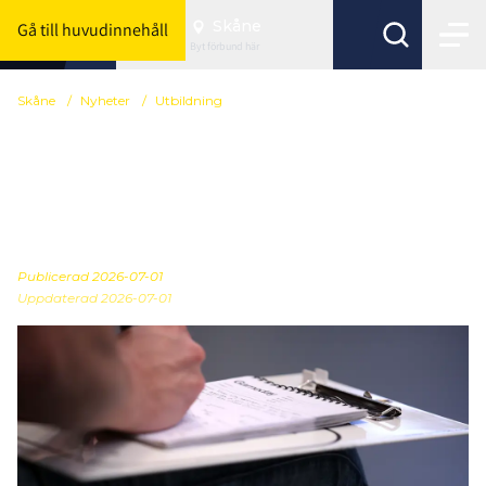
Skåne
Gå till huvudinnehåll
Byt förbund här
Skåne
/
Nyheter
/
Utbildning
Ledarutbildningar och
utbildningskravet hösten
2026/27
Publicerad
2026-07-01
Uppdaterad 2026-07-01