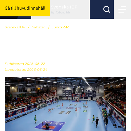
Svenska IBF
Gå till huvudinnehåll
Byt förbund här
Svenska IBF
/
Nyheter
/
Junior-SM
Växjö arrangerar Junior-
SM 2026 och 2027
Publicerad
2025-08-22
Uppdaterad 2026-06-24