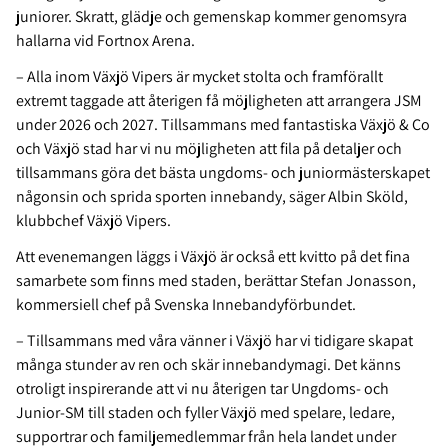
juniorer. Skratt, glädje och gemenskap kommer genomsyra
hallarna vid Fortnox Arena.
– Alla inom Växjö Vipers är mycket stolta och framförallt
extremt taggade att återigen få möjligheten att arrangera JSM
under 2026 och 2027. Tillsammans med fantastiska Växjö & Co
och Växjö stad har vi nu möjligheten att fila på detaljer och
tillsammans göra det bästa ungdoms- och juniormästerskapet
någonsin och sprida sporten innebandy, säger Albin Sköld,
klubbchef Växjö Vipers.
Att evenemangen läggs i Växjö är också ett kvitto på det fina
samarbete som finns med staden, berättar Stefan Jonasson,
kommersiell chef på Svenska Innebandyförbundet.
– Tillsammans med våra vänner i Växjö har vi tidigare skapat
många stunder av ren och skär innebandymagi. Det känns
otroligt inspirerande att vi nu återigen tar Ungdoms- och
Junior-SM till staden och fyller Växjö med spelare, ledare,
supportrar och familjemedlemmar från hela landet under