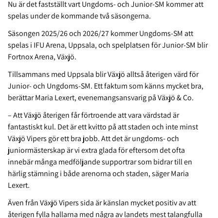
Nu är det fastställt vart Ungdoms- och Junior-SM kommer att
spelas under de kommande två säsongerna.
Säsongen 2025/26 och 2026/27 kommer Ungdoms-SM att
spelas i IFU Arena, Uppsala, och spelplatsen för Junior-SM blir
Fortnox Arena, Växjö.
Tillsammans med Uppsala blir Växjö alltså återigen värd för
Junior- och Ungdoms-SM. Ett faktum som känns mycket bra,
berättar Maria Lexert, evenemangsansvarig på Växjö & Co.
– Att Växjö återigen får förtroende att vara värdstad är
fantastiskt kul. Det är ett kvitto på att staden och inte minst
Växjö Vipers gör ett bra jobb. Att det är ungdoms- och
juniormästerskap är vi extra glada för eftersom det ofta
innebär många medföljande supportrar som bidrar till en
härlig stämning i både arenorna och staden, säger Maria
Lexert.
Även från Växjö Vipers sida är känslan mycket positiv av att
återigen fylla hallarna med några av landets mest talangfulla