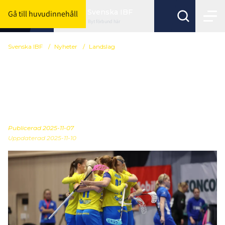
Svenska IBF
Gå till huvudinnehåll
Byt förbund här
Svenska IBF
/
Nyheter
/
Landslag
Se VM-truppen
presenteras live på
Innebandy Play
Publicerad
2025-11-07
Uppdaterad 2025-11-10