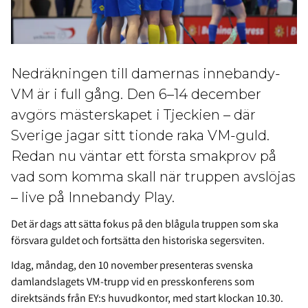
Nedräkningen till damernas innebandy-
VM är i full gång. Den 6–14 december
avgörs mästerskapet i Tjeckien – där
Sverige jagar sitt tionde raka VM-guld.
Redan nu väntar ett första smakprov på
vad som komma skall när truppen avslöjas
– live på Innebandy Play.
Det är dags att sätta fokus på den blågula truppen som ska
försvara guldet och fortsätta den historiska segersviten.
Idag, måndag, den 10 november presenteras svenska
damlandslagets VM-trupp vid en presskonferens som
direktsänds från EY:s huvudkontor, med start klockan 10.30.