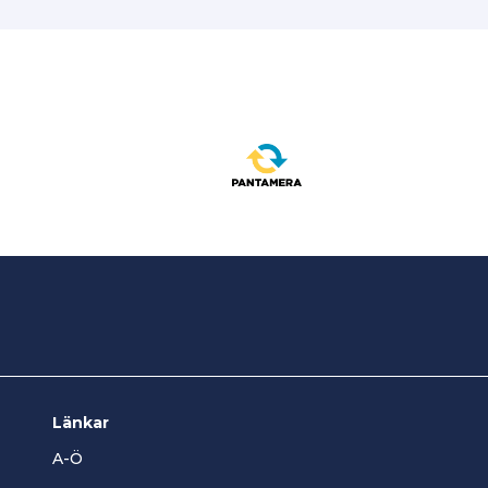
Länkar
A-Ö