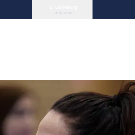
Gävleborg
Byt förbund här
- Redo inför sä