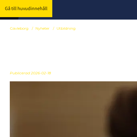
Gå till huvudinnehåll
Gävleborg
/
Nyheter
/
Utbildning
Steg 1 Svart 
Publicerad
2026-02-18