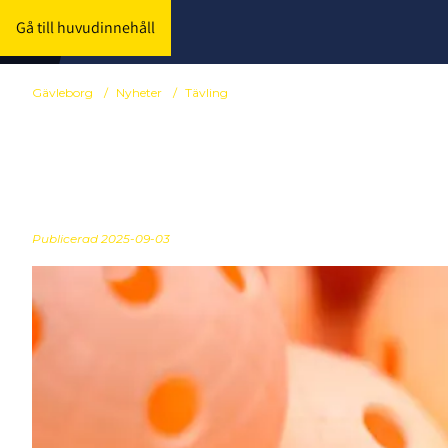
Gå till huvudinnehåll
Gävleborg
/
Nyheter
/
Tävling
Fönster för g
Publicerad
2025-09-03