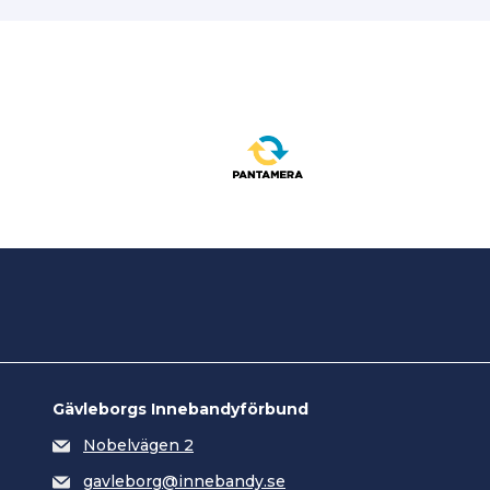
Gävleborgs Innebandyförbund
Nobelvägen 2
gavleborg@innebandy.se