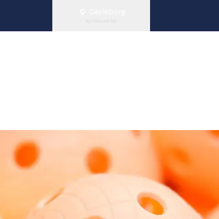
Gävleborg
Byt förbund här
ratis flytt av 