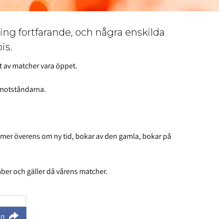
ing fortfarande, och några enskilda
is.
t av matcher vara öppet.
 motståndarna.
kommer överens om ny tid, bokar av den gamla, bokar på
mber och gäller då vårens matcher.
ln