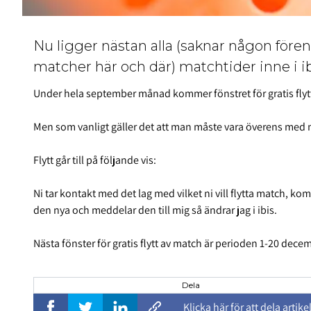
Nu ligger nästan alla (saknar någon fören
matcher här och där) matchtider inne i ib
Under hela september månad kommer fönstret för gratis flyt
Men som vanligt gäller det att man måste vara överens med
Flytt går till på följande vis:
Ni tar kontakt med det lag med vilket ni vill flytta match, 
den nya och meddelar den till mig så ändrar jag i ibis.
Nästa fönster för gratis flytt av match är perioden 1-20 dece
Dela
Klicka här för att dela artike